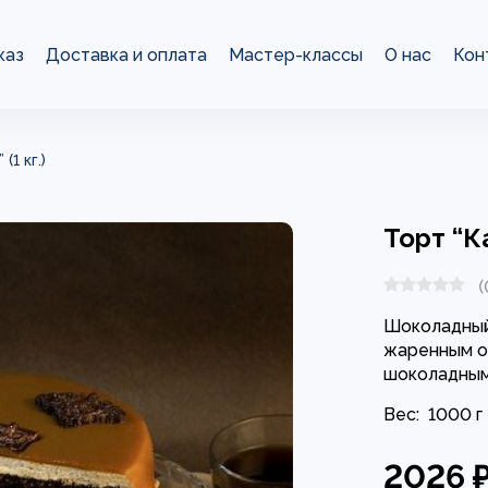
каз
Доставка и оплата
Мастер-классы
О нас
Кон
(1 кг.)
Торт “К
(
Шоколадный
жаренным о
шоколадным
Вес:
1000 г
2026 