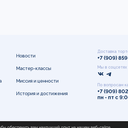
Доставка торт
Новости
+7 (909) 85
Мы в соцсетях
Мастер-классы
а
Миссия и ценности
По вопросам к
+7 (909) 80
История и достижения
пн - пт с 9:
обы обеспечить вам наилучший опыт на нашем веб-сайте.