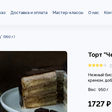
каз
Доставка и оплата
Мастер-классы
О нас
Кон
 (950 г.)
Торт “Ч
(
Нежный бис
кремом, доб
Вес:
950 г
1727 ₽