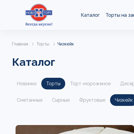
Каталог
Торты на за
Главная
Торты
Чизкейк
Каталог
Новинки
Торты
Торт-мороженое
Десе
Сметанные
Сырные
Фруктовые
Чизкейк