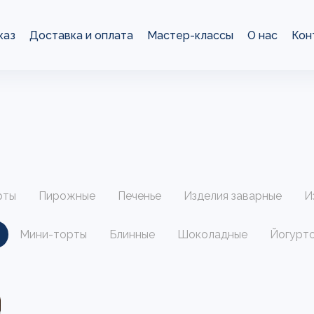
каз
Доставка и оплата
Мастер-классы
О нас
Кон
рты
Пирожные
Печенье
Изделия заварные
И
Мини-торты
Блинные
Шоколадные
Йогурт