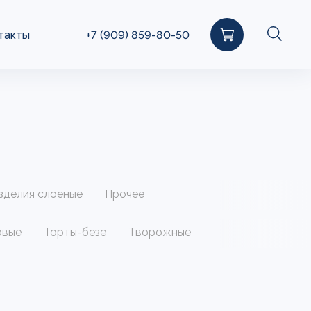
такты
+7 (909) 859-80-50
зделия слоеные
Прочее
овые
Торты-безе
Творожные