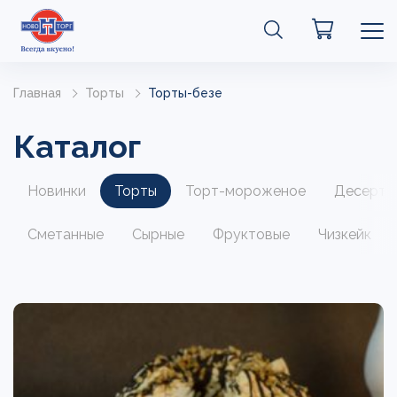
Главная
Торты
Торты-безе
Каталог
Новинки
Торты
Торт-мороженое
Десерты
Сметанные
Сырные
Фруктовые
Чизкейк