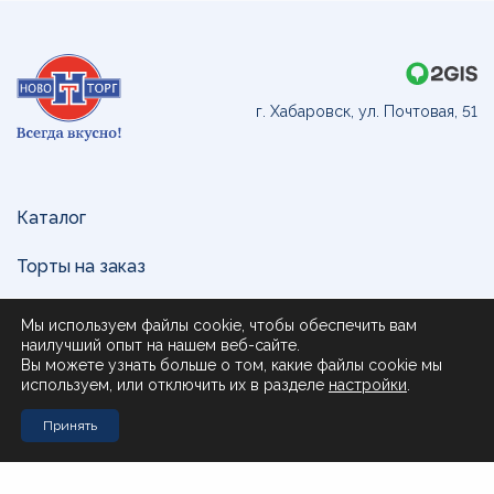
г. Хабаровск, ул. Почтовая, 51
Каталог
Торты на заказ
Доставка и оплата
Мы используем файлы cookie, чтобы обеспечить вам
наилучший опыт на нашем веб-сайте.
О нас
Вы можете узнать больше о том, какие файлы cookie мы
используем, или отключить их в разделе
настройки
.
Поставщикам
Принять
Контакты