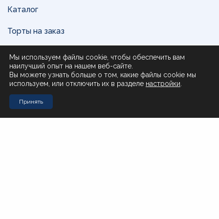
Каталог
Торты на заказ
Доставка и оплата
Мы используем файлы cookie, чтобы обеспечить вам
наилучший опыт на нашем веб-сайте.
О нас
Вы можете узнать больше о том, какие файлы cookie мы
используем, или отключить их в разделе
настройки
.
Поставщикам
Принять
Контакты
Стол заказов Муравьева-Амурского 23
+7 (4212) 200-999
Стол заказов Почтовая 51
+7 (4212) 408-257
Офис
office@novotorg.ru