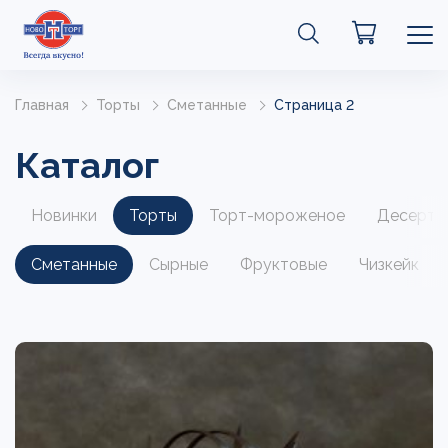
Главная
Торты
Сметанные
Страница 2
Каталог
Новинки
Торты
Торт-мороженое
Десерты
Сметанные
Сырные
Фруктовые
Чизкейк