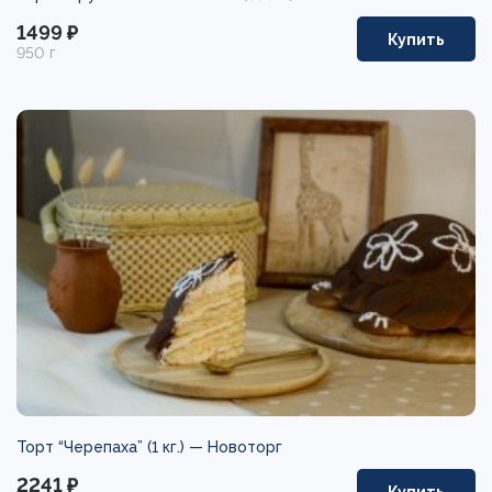
1499 ₽
Купить
950 г
Торт “Черепаха” (1 кг.) —
Новоторг
2241 ₽
Купить