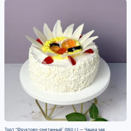
Торт “Фруктово-сметанный” (950 г.) —
Чашка чая