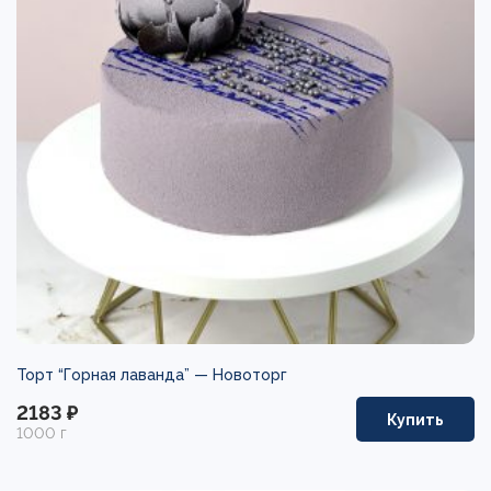
Торт “Горная лаванда” —
Новоторг
2183 ₽
Купить
1000 г