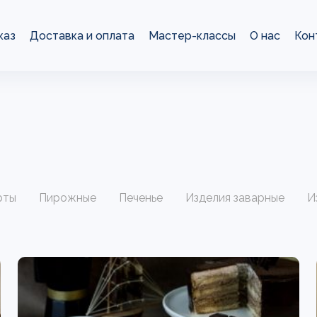
каз
Доставка и оплата
Мастер-классы
О нас
Кон
рты
Пирожные
Печенье
Изделия заварные
И