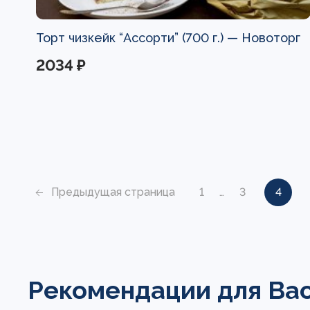
Торт чизкейк “Ассорти” (700 г.) —
Новоторг
2034 ₽
Предыдущая страница
1
…
3
4
Рекомендации для Ва