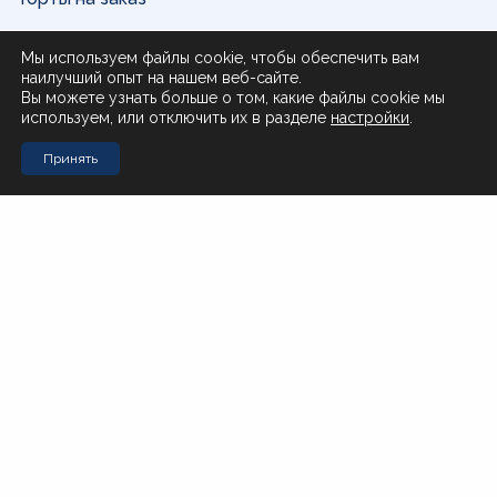
Доставка и оплата
Мы используем файлы cookie, чтобы обеспечить вам
наилучший опыт на нашем веб-сайте.
О нас
Вы можете узнать больше о том, какие файлы cookie мы
используем, или отключить их в разделе
настройки
.
Поставщикам
Принять
Контакты
Стол заказов Муравьева-Амурского 23
+7 (4212) 200-999
Стол заказов Почтовая 51
+7 (4212) 408-257
Офис
office@novotorg.ru
Доставка тортов
+7 (909) 859-80-50