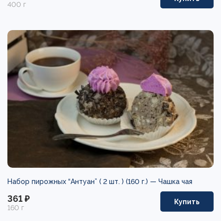
400 г
Набор пирожных “Антуан” ( 2 шт. ) (160 г.) —
Чашка чая
361 ₽
Купить
160 г