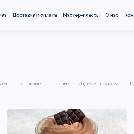
каз
Доставка и оплата
Мастер-классы
О нас
Кон
рты
Пирожные
Печенье
Изделия заварные
И