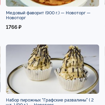
Медовый фаворит (900 г.) — Новоторг —
Новоторг
1766 ₽
Набор пирожных “Графские развалины” ( 2
шт. ) (90 г.) —
Новоторг