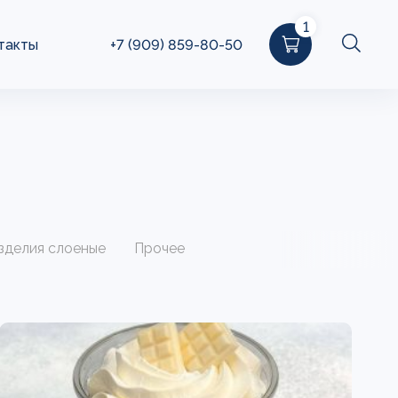
1
такты
+7 (909) 859-80-50
зделия слоеные
Прочее